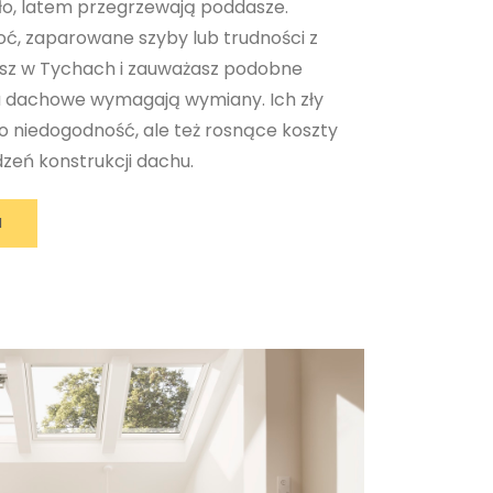
pło, latem przegrzewają poddasze.
lgoć, zaparowane szyby lub trudności z
asz w Tychach i zauważasz podobne
na dachowe wymagają wymiany. Ich zły
ko niedogodność, ale też rosnące koszty
zeń konstrukcji dachu.
I