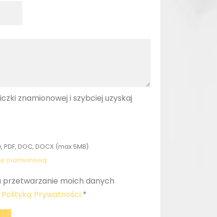
liczki znamionowej i szybciej uzyskaj
, PDF, DOC, DOCX (max 5MB).
zkę znamionową
 przetwarzanie moich danych
z
Polityką Prywatności
*