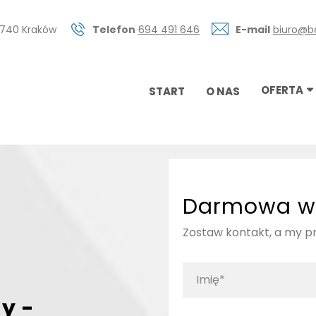
0-740 Kraków
Telefon
694 491 646
E-mail
biuro@b
OFERTA
START
O NAS
Darmowa w
Zostaw kontakt, a my 
y -