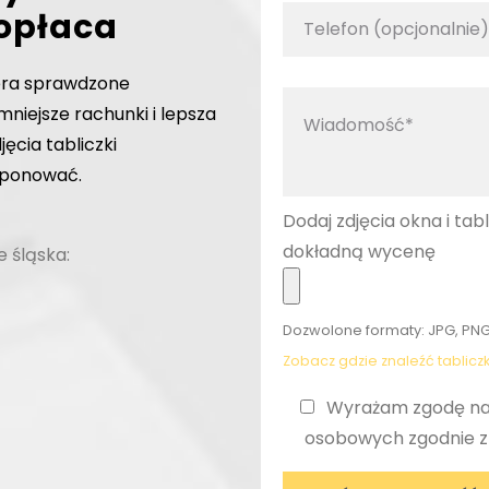
 opłaca
era sprawdzone
mniejsze rachunki i lepsza
jęcia tabliczki
oponować.
Dodaj zdjęcia okna i tab
dokładną wycenę
 śląska:
Dozwolone formaty: JPG, PNG
Zobacz gdzie znaleźć tablic
Wyrażam zgodę na
osobowych zgodnie 