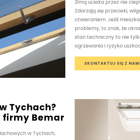
Zimą ucieka przez nie cie
Zdarzają się przecieki, wi
otwieraniem. Jeśli mieszk
problemy, to znak, że ok
stan techniczny to nie tyl
ogrzewania i ryzyko uszkod
SKONTAKTUJ SIĘ Z NAM
w Tychach?
z firmy Bemar
dachowych w Tychach,