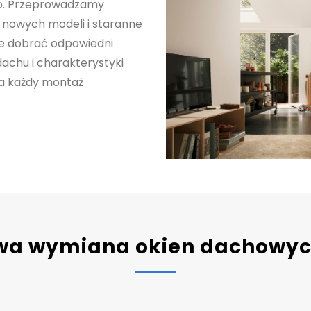
ro. Przeprowadzamy
 nowych modeli i staranne
e dobrać odpowiedni
achu i charakterystyki
 a każdy montaż
wa wymiana okien dachowych