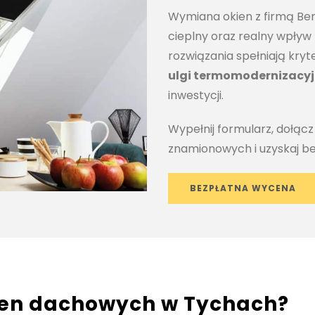
Wymiana okien z firmą Be
cieplny oraz realny wpływ
rozwiązania spełniają kr
ulgi termomodernizacyj
inwestycji.
Wypełnij formularz, dołącz 
znamionowych i uzyskaj b
BEZPŁATNA WYCENA
ien dachowych w Tychach?