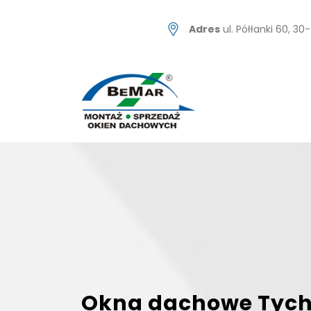
Skip
to
Adres
ul. Półłanki 60, 3
content
Okna dachowe Tych