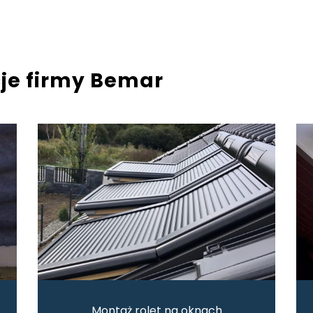
cje firmy Bemar
Montaż rolet na oknach