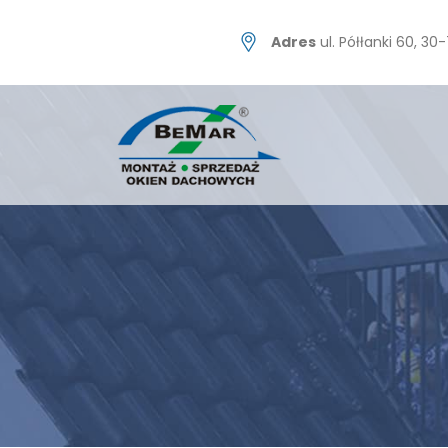
Skip
to
Adres
ul. Półłanki 60, 3
content