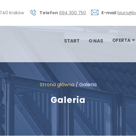
0-740 Kraków
Telefon
694 300 750
E-mail
biuro@b
OFERTA
START
O NAS
Strona główna
/
Galeria
Galeria