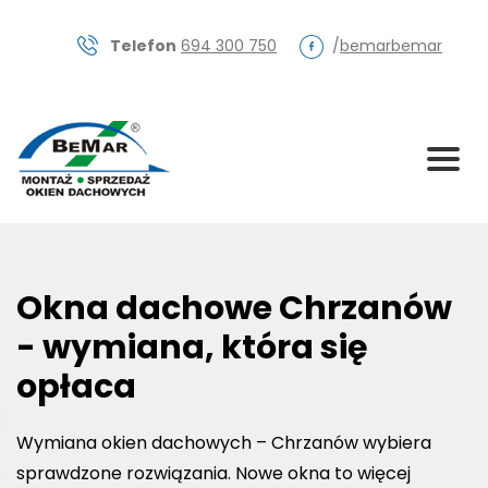
Skip
to
Telefon
694 300 750
/
bemarbemar
content
Okna dachowe Chrzanów
- wymiana, która się
opłaca
Wymiana okien dachowych – Chrzanów wybiera
sprawdzone rozwiązania. Nowe okna to więcej