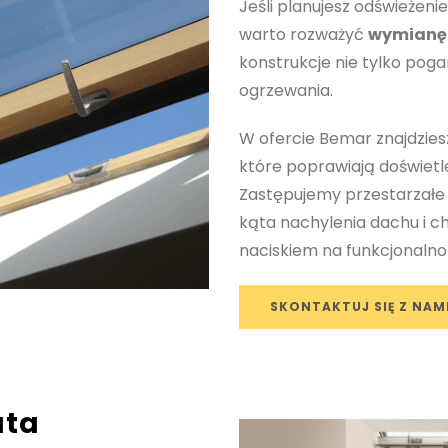
Jeśli planujesz odświeże
warto rozważyć
wymianę
konstrukcje nie tylko poga
ogrzewania.
W ofercie Bemar znajdzie
które poprawiają doświetlen
Zastępujemy przestarzałe
kąta nachylenia dachu i c
naciskiem na funkcjonalnoś
SKONTAKTUJ SIĘ Z NAM
ata