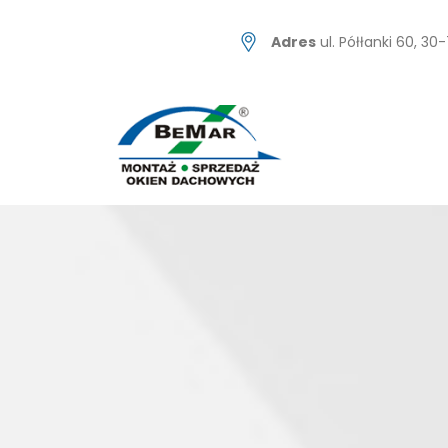
Skip
to
Adres
ul. Półłanki 60, 3
content