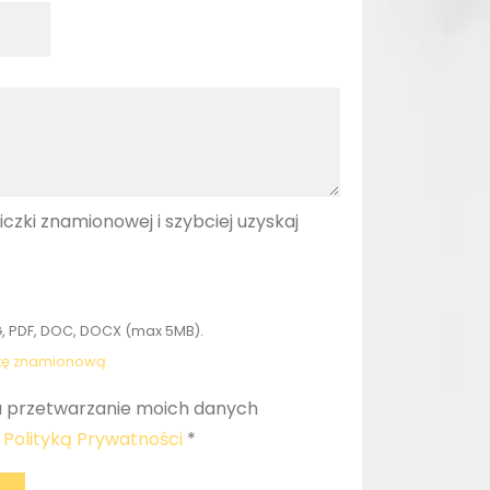
liczki znamionowej i szybciej uzyskaj
, PDF, DOC, DOCX (max 5MB).
zkę znamionową
 przetwarzanie moich danych
z
Polityką Prywatności
*