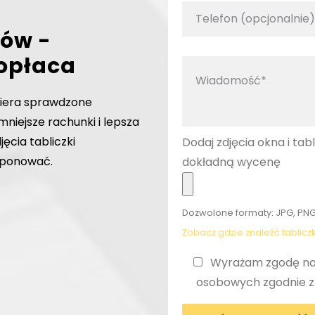
ów -
 opłaca
iera sprawdzone
mniejsze rachunki i lepsza
jęcia tabliczki
Dodaj zdjęcia okna i tab
oponować.
dokładną wycenę
Dozwolone formaty: JPG, PNG
Zobacz gdzie znaleźć tablic
Wyrażam zgodę na
osobowych zgodnie 