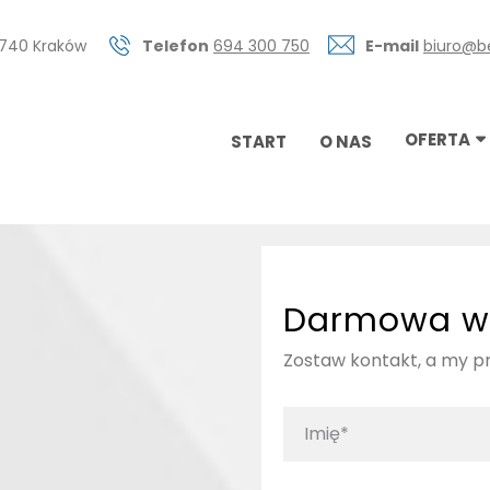
0-740 Kraków
Telefon
694 300 750
E-mail
biuro@b
OFERTA
START
O NAS
Darmowa w
Zostaw kontakt, a my 