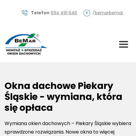
Skip
to
Telefon
694 491 646
/
bemarbemar
content
Okna dachowe Piekary
Śląskie - wymiana, która
się opłaca
Wymiana okien dachowych – Piekary Śląskie wybiera
sprawdzone rozwiązania. Nowe okna to więcej