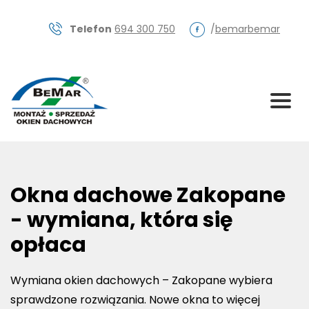
Skip
to
Telefon
694 300 750
/
bemarbemar
content
Okna dachowe Zakopane
- wymiana, która się
opłaca
Wymiana okien dachowych – Zakopane wybiera
sprawdzone rozwiązania. Nowe okna to więcej