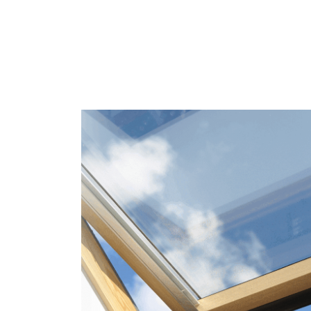
aną. Finalnie wszystko wyszło super.
wymiana bezproblemowa i szybka,
o nie najlepszych warunków
owych. Panowie Norbert i Krystian
o, bezproblemowo i dokładnie
ali montaż. Bardzo dobrze
ieczyli front robót, schody, parkiety,
kę, pokój, posprzątali po montażu,
i wszelkiego rodzaju śmieci, kartony i
okna do utylizacji. Nie mam się do
przyczepić. Sprawdziłem oferty 3 firm
wo wyszli pośrodku a wybrałem ich ze
u na bardzo dobre opinie i to się
rdziła. Bardzo sympatyczny i życzliwy
ciel. Zdecydowanie polecam.