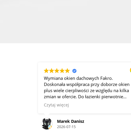
na okien dachowych Fakro.
BEMAR to profesj
nała współpraca przy doborze okien
montażyści Kamil 
iele cierpliwości ze względu na kilka
okna dachowe Fak
w ofercie. Do łazienki pierwotnie
czysto. Zamówien
em okna drewniane, takie jak były, ale
Gorąco polecam!
 więcej
Czytaj więcej
rowali żeby jednak były to wersje
ały kolorystycznie od pozostałych
Marek Danisz
Ola Ka
2026-07-15
2026-07-14
ianych, dodatkowo wybrałem okleinę