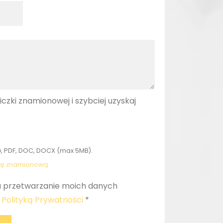
liczki znamionowej i szybciej uzyskaj
, PDF, DOC, DOCX (max 5MB).
zkę znamionową
 przetwarzanie moich danych
z
Polityką Prywatności
*