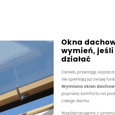
Zdecydowanie polecam!
Okna dachow
wymień, jeśli
działać
Zacieki, przeciągi, wypac
nie spełniają już swojej fun
Wymiana okien dachowy
poprawy komfortu na podd
całego dachu.
Współpracujemy z uznanymi