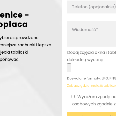
enice -
 opłaca
ybiera sprawdzone
mniejsze rachunki i lepsza
jęcia tabliczki
Dodaj zdjęcia okna i tab
oponować.
dokładną wycenę
Dozwolone formaty: JPG, PNG
Zobacz gdzie znaleźć tablic
Wyrażam zgodę na
osobowych zgodnie 