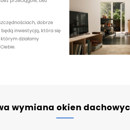
 bez przeciągów, bez
 oszczędnościach, dobrze
ędą inwestycją, która się
a którym działamy
Ciebie.
wa wymiana okien dachowych