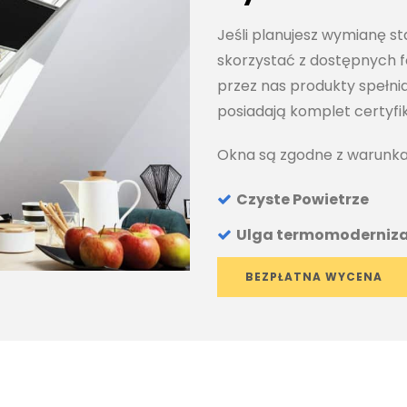
Jeśli planujesz wymianę s
skorzystać z dostępnych 
przez nas produkty spełn
posiadają komplet certyf
Okna są zgodne z warunka
Czyste Powietrze
Ulga termomoderniz
BEZPŁATNA WYCENA