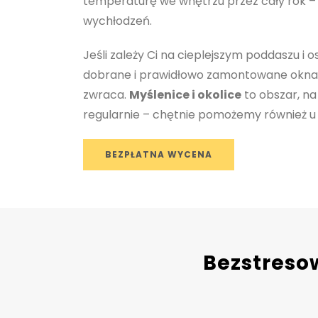
temperaturę we wnętrzu przez cały rok –
wychłodzeń.
Jeśli zależy Ci na cieplejszym poddaszu i
dobrane i prawidłowo zamontowane okna b
zwraca.
Myślenice i okolice
to obszar, n
regularnie – chętnie pomożemy również u 
BEZPŁATNA WYCENA
Bezstreso