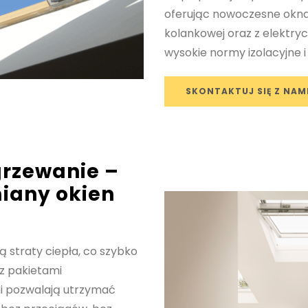
oferując nowoczesne okna 
kolankowej oraz z elektry
wysokie normy izolacyjne 
SKONTAKTUJ SIĘ Z NAM
grzewanie –
miany okien
straty ciepła, co szybko
z pakietami
i pozwalają utrzymać