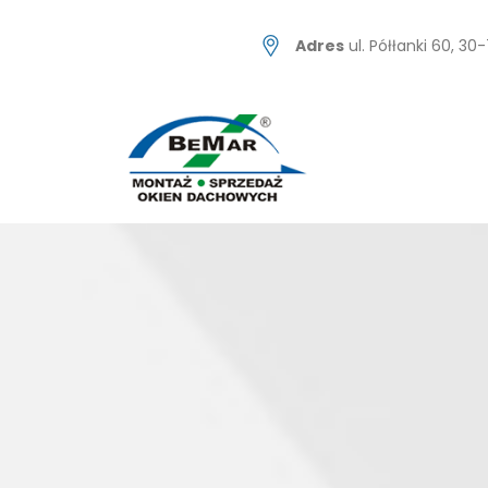
Skip
to
Adres
ul. Półłanki 60, 3
content