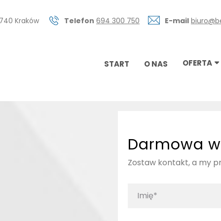
0-740 Kraków
Telefon
694 300 750
E-mail
biuro@b
OFERTA
START
O NAS
Darmowa w
Zostaw kontakt, a my 