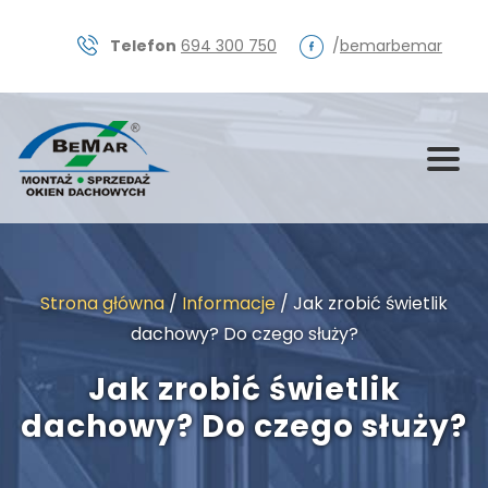
Skip
to
Telefon
694 300 750
/
bemarbemar
content
Strona główna
/
Informacje
/
Jak zrobić świetlik
dachowy? Do czego służy?
Jak zrobić świetlik
dachowy? Do czego służy?