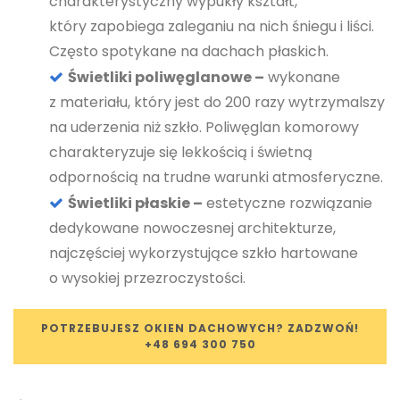
charakterystyczny wypukły kształt,
który zapobiega zaleganiu na nich śniegu i liści.
Często spotykane na dachach płaskich.
Świetliki poliwęglanowe –
wykonane
z materiału, który jest do 200 razy wytrzymalszy
na uderzenia niż szkło. Poliwęglan komorowy
charakteryzuje się lekkością i świetną
odpornością na trudne warunki atmosferyczne.
Świetliki płaskie –
estetyczne rozwiązanie
dedykowane nowoczesnej architekturze,
najczęściej wykorzystujące szkło hartowane
o wysokiej przezroczystości.
POTRZEBUJESZ OKIEN DACHOWYCH? ZADZWOŃ!
+48 694 300 750