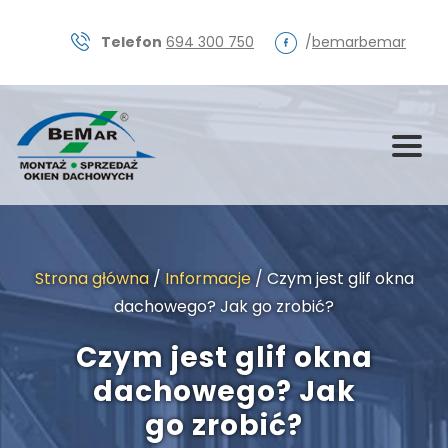
Skip
to
Telefon
694 300 750
/
bemarbemar
content
Strona główna
/
Informacje
/
Czym jest glif okna
dachowego? Jak go zrobić?
Czym jest glif okna
dachowego? Jak
go zrobić?