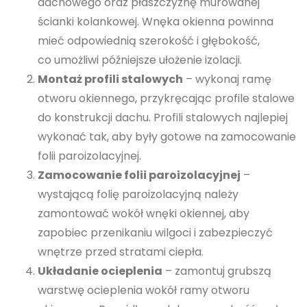
dachowego oraz płaszczyznę murowanej
ścianki kolankowej. Wnęka okienna powinna
mieć odpowiednią szerokość i głębokość,
co umożliwi późniejsze ułożenie izolacji.
Montaż profili stalowych
– wykonaj ramę
otworu okiennego, przykręcając profile stalowe
do konstrukcji dachu. Profili stalowych najlepiej
wykonać tak, aby były gotowe na zamocowanie
folii paroizolacyjnej.
Zamocowanie folii paroizolacyjnej
–
wystającą folię paroizolacyjną należy
zamontować wokół wnęki okiennej, aby
zapobiec przenikaniu wilgoci i zabezpieczyć
wnętrze przed stratami ciepła.
Układanie ocieplenia
– zamontuj grubszą
warstwę ocieplenia wokół ramy otworu